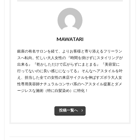
MAWATARI
銀座の有名サロンを経て、よりお客様と寄り添えるフリーラン
スへ転向。 ​ 忙しい大人女性の 『時間を掛けずにスタイリングが
出来る』 『乾かしただけで広がらずにまとまる』 『美容室に
行ってないのに良い感じになってる』 そんなヘアスタイルを叶
え、担当した全ての女性の来店サイクルを伸ばすズボラ大人女
性専用美容師 ​ ​ナチュラルコンサバ系のヘアスタイル提案とダメ
ージレスな施術（特に白髪染め）に特化！
投稿一覧へ