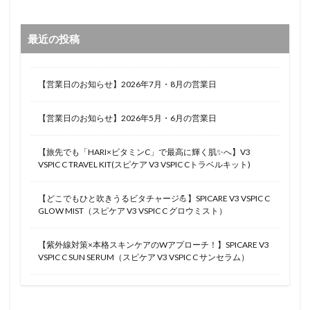
最近の投稿
【営業日のお知らせ】2026年7月・8月の営業日
【営業日のお知らせ】2026年5月・6月の営業日
【旅先でも「HARI×ビタミンC」で最高に輝く肌✨へ】V3
VSPIC C TRAVEL KIT(スピケア V3 VSPIC Cトラベルキット)
【どこでもひと吹きうるビタチャージ💪】SPICARE V3 VSPIC C
GLOW MIST（スピケア V3 VSPIC C グロウミスト）
【紫外線対策×本格スキンケアのWアプローチ！】SPICARE V3
VSPIC C SUN SERUM（スピケア V3 VSPIC C サンセラム）