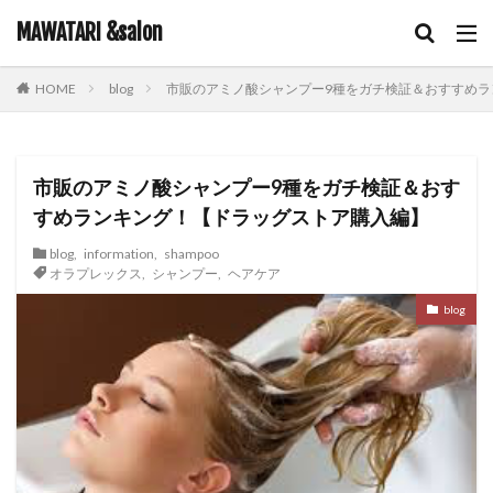
キーワード
MAWATARI &salon
blog
市販のアミノ酸シャンプー9種をガチ検証＆おすすめ
HOME
hair care
skin care
body care
information
カテゴリー
市販のアミノ酸シャンプー9種をガチ検証＆おす
すめランキング！【ドラッグストア購入編】
タグ
blog
,
information
,
shampoo
オラプレックス
,
シャンプー
,
ヘアケア
iNOA
お客様お勧め
お客様コラボ
アニメ
blog
アプリエカラー
イルミナカラー
オイルカラー
オラプレックス
コテ巻き
シャンプー
スキンケア
スロウカラー
ツヤ髪
ドライヤー
ビューティーカレッジ
ヘアアレンジ
ヘアケア
メイク
ルビオナカラー
使ってみた！
営業日のお知らせ
新商品
雑談