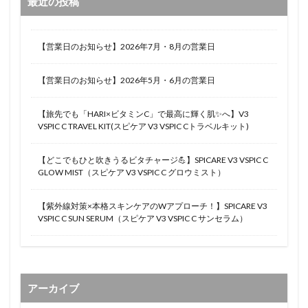
最近の投稿
【営業日のお知らせ】2026年7月・8月の営業日
【営業日のお知らせ】2026年5月・6月の営業日
【旅先でも「HARI×ビタミンC」で最高に輝く肌✨へ】V3
VSPIC C TRAVEL KIT(スピケア V3 VSPIC Cトラベルキット)
【どこでもひと吹きうるビタチャージ💪】SPICARE V3 VSPIC C
GLOW MIST（スピケア V3 VSPIC C グロウミスト）
【紫外線対策×本格スキンケアのWアプローチ！】SPICARE V3
VSPIC C SUN SERUM（スピケア V3 VSPIC C サンセラム）
アーカイブ