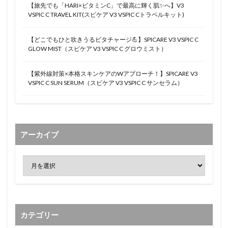
【旅先でも「HARI×ビタミンC」で最高に輝く肌✨へ】V3
VSPIC C TRAVEL KIT(スピケア V3 VSPIC Cトラベルキット)
【どこでもひと吹きうるビタチャージ💪】SPICARE V3 VSPIC C
GLOW MIST（スピケア V3 VSPIC C グロウミスト）
【紫外線対策×本格スキンケアのWアプローチ！】SPICARE V3
VSPIC C SUN SERUM（スピケア V3 VSPIC C サンセラム）
アーカイブ
カテゴリー