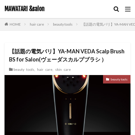
キーワード
MAWATARI &salon
hair care
beauty tools
【話題の電気バリ】YA-MAN VEDA S
HOME
hair care
skin care
body care
information
カテゴリー
【話題の電気バリ】YA-MAN VEDA Scalp Brush
BS for Salon(ヴェーダスカルプブラシ ）
タグ
beauty tools
,
hair care
,
skin care
iNOA
お客様お勧め
お客様コラボ
アニメ
アプ
beauty tools
イルミナカラー
オイルカラー
オラプレックス
コテ
シャンプー
スキンケア
スロウカラー
ツヤ髪
ビューティーカレッジ
ヘアアレンジ
ヘアケア
メイ
ルビオナカラー
使ってみた！
営業日のお知らせ
新
髪質改善トリートメント