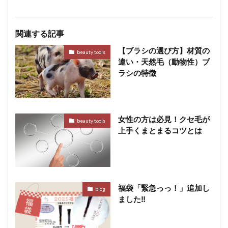
関連する記事
【ブラシの選び方】材質の
beauty tools
違い・天然毛（動物性）ブ
ラシの特徴
女性の方は必見！クセ毛が
beauty tools
上手くまとまるコツとは
福袋「緊急っっ！」追加し
blog
ました‼︎