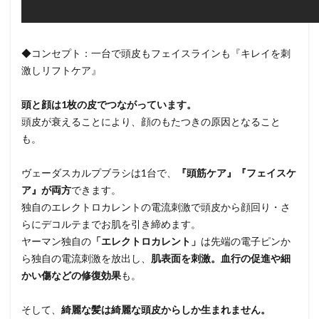
◆コンセプト：一台で頭皮もフェイスラインも『キレイを刺
激しリフトケア』
頭と顔は1枚の皮でつながっています。
頭皮が衰えることにより、顔のもたつきの原因となること
も。
ヴェーダスカルプブラシは1台で、
『頭筋ケア』『フェイスケ
ア』が両方
できます。
独自のエレクトロカレントの電流刺激で頭皮から顔回り・さ
らにデコルテまでお肌を引き締めます。
ヤーマン独自の
「エレクトロカレント」
は先端の電子ピンか
ら独自の電流刺激を放出し、
肌表面を刺激。血行の促進や細
かい傷などの修復効果
も。
そして、
綺麗な髪は綺麗な頭皮からしか生まれません。