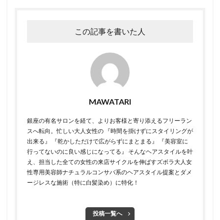
この記事を書いた人
MAWATARI
銀座の有名サロンを経て、よりお客様と寄り添えるフリーラン
スへ転向。 ​ 忙しい大人女性の 『時間を掛けずにスタイリングが
出来る』 『乾かしただけで広がらずにまとまる』 『美容室に
行ってないのに良い感じになってる』 そんなヘアスタイルを叶
え、担当した全ての女性の来店サイクルを伸ばすズボラ大人女
性専用美容師 ​ ​ナチュラルコンサバ系のヘアスタイル提案とダメ
ージレスな施術（特に白髪染め）に特化！
投稿一覧へ