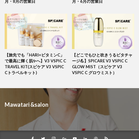
月・8月の営業日
月・6月の営業日
【旅先でも「HARI×ビタミンC」
【どこでもひと吹きうるビタチャ
で最高に輝く肌✨へ】V3 VSPIC C
ージ💪】SPICARE V3 VSPIC C
TRAVEL KIT(スピケア V3 VSPIC
GLOW MIST（スピケア V3
Cトラベルキット)
VSPIC C グロウミスト）
Mawatari &salon