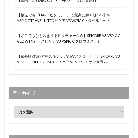
【旅先でも「HARI×ビタミンC」で最高に輝く肌✨へ】V3
VSPIC C TRAVEL KIT(スピケア V3 VSPIC Cトラベルキット)
【どこでもひと吹きうるビタチャージ💪】SPICARE V3 VSPIC C
GLOW MIST（スピケア V3 VSPIC C グロウミスト）
【紫外線対策×本格スキンケアのWアプローチ！】SPICARE V3
VSPIC C SUN SERUM（スピケア V3 VSPIC C サンセラム）
アーカイブ