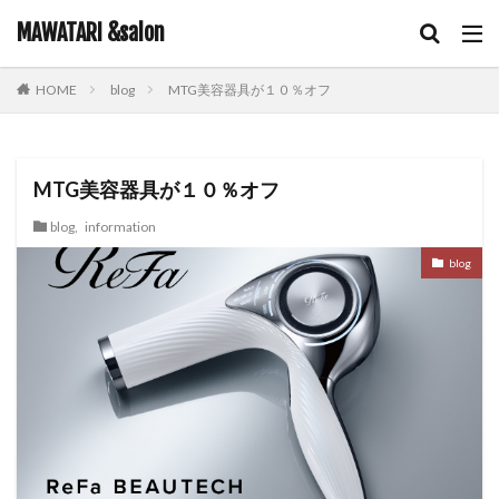
キーワード
MAWATARI &salon
blog
MTG美容器具が１０％オフ
HOME
hair care
skin care
body care
information
カテゴリー
MTG美容器具が１０％オフ
blog
,
information
タグ
blog
iNOA
お客様お勧め
お客様コラボ
アニメ
アプリエカラー
イルミナカラー
オイルカラー
オラプレックス
コテ巻き
シャンプー
スキンケア
スロウカラー
ツヤ髪
ドライヤー
ビューティーカレッジ
ヘアアレンジ
ヘアケア
メイク
ルビオナカラー
使ってみた！
営業日のお知らせ
新商品
雑談