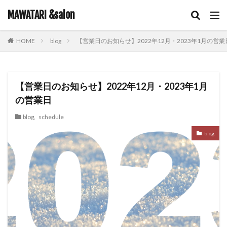
キーワード
MAWATARI &salon
blog
【営業日のお知らせ】2022年12月・2023年1月の営業
HOME
hair care
skin care
body care
information
カテゴリー
【営業日のお知らせ】2022年12月・2023年1月
の営業日
タグ
blog
,
schedule
iNOA
お客様お勧め
お客様コラボ
アニメ
blog
アプリエカラー
イルミナカラー
オイルカラー
オラプレックス
コテ巻き
シャンプー
スキンケア
スロウカラー
ツヤ髪
ドライヤー
ビューティーカレッジ
ヘアアレンジ
ヘアケア
メイク
ルビオナカラー
使ってみた！
営業日のお知らせ
新商品
雑談