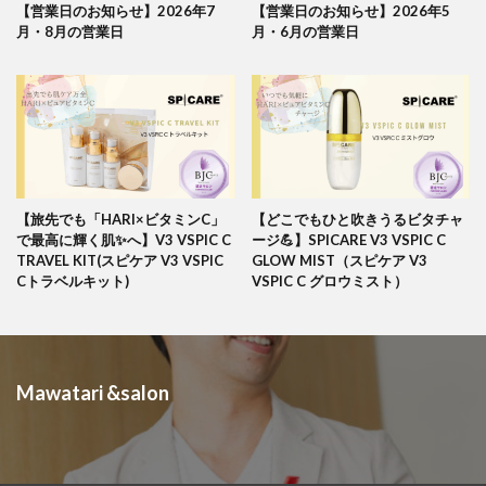
【営業日のお知らせ】2026年7
【営業日のお知らせ】2026年5
月・8月の営業日
月・6月の営業日
【旅先でも「HARI×ビタミンC」
【どこでもひと吹きうるビタチャ
で最高に輝く肌✨へ】V3 VSPIC C
ージ💪】SPICARE V3 VSPIC C
TRAVEL KIT(スピケア V3 VSPIC
GLOW MIST（スピケア V3
Cトラベルキット)
VSPIC C グロウミスト）
Mawatari &salon