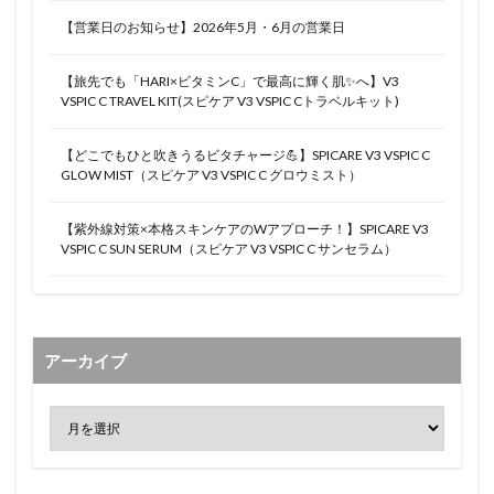
【営業日のお知らせ】2026年5月・6月の営業日
【旅先でも「HARI×ビタミンC」で最高に輝く肌✨へ】V3
VSPIC C TRAVEL KIT(スピケア V3 VSPIC Cトラベルキット)
【どこでもひと吹きうるビタチャージ💪】SPICARE V3 VSPIC C
GLOW MIST（スピケア V3 VSPIC C グロウミスト）
【紫外線対策×本格スキンケアのWアプローチ！】SPICARE V3
VSPIC C SUN SERUM（スピケア V3 VSPIC C サンセラム）
アーカイブ