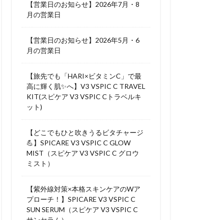
【営業日のお知らせ】2026年7月・8
月の営業日
【営業日のお知らせ】2026年5月・6
月の営業日
【旅先でも「HARI×ビタミンC」で最
高に輝く肌✨へ】V3 VSPIC C TRAVEL
KIT(スピケア V3 VSPIC Cトラベルキ
ット)
【どこでもひと吹きうるビタチャージ
💪】SPICARE V3 VSPIC C GLOW
MIST（スピケア V3 VSPIC C グロウ
ミスト）
【紫外線対策×本格スキンケアのWア
プローチ！】SPICARE V3 VSPIC C
SUN SERUM（スピケア V3 VSPIC C
サンセラム）