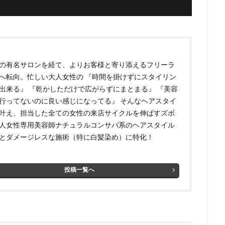
の有名サロンを経て、よりお客様と寄り添えるフリーラ
へ転向。 ​ 忙しい大人女性の 『時間を掛けずにスタイリン
出来る』 『乾かしただけで広がらずにまとまる』 『美容
行ってないのに良い感じになってる』 そんなヘアスタイ
叶え、担当した全ての女性の来店サイクルを伸ばすズボ
人女性専用美容師 ​ ​ナチュラルコンサバ系のヘアスタイル
とダメージレスな施術（特に白髪染め）に特化！
投稿一覧へ