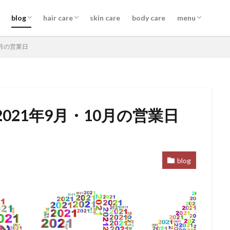
information
schedule
skill
shampoo
treatment
out bath treatment
beauty tools
cut
color
perm
straight
blog
hair care
skin care
body care
menu
body care
information
information
schedule
skill
shampoo
treatment
out bath treatment
beauty tools
cut
color
perm
straight
0月の営業日
021年9月・10月の営業日
お勧め
お客様コラボ
アニメ
アプリエカラー
イルミナカラ
コテ巻き
シャンプー
スキンケア
スロウカラー
ツヤ髪
ッジ
ヘアアレンジ
ヘアケア
メイク
ルビオナカラー
使
blog
新商品
雑談
髪質改善トリートメント
検索