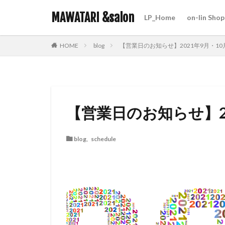
MAWATARI &salon
LP_Home
on-lin Shop
hair care
skin care
blog
【営業日のお知らせ】2021年9月・1
HOME
カテゴリー
タグ
【営業日のお知らせ】2
iNOA
お客様
オラプレックス
blog
,
schedule
ビューティーカレ
営業日のお知らせ