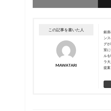
この記事を書いた人
銀座
ンス
グが
室に
ルを
ラ大
MAWATARI
提案