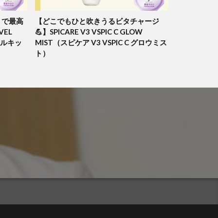
」で最高
【どこでもひと吹きうるビタチャージ
VEL
💪】SPICARE V3 VSPIC C GLOW
ラベルキッ
MIST（スピケア V3 VSPIC C グロウミス
ト）