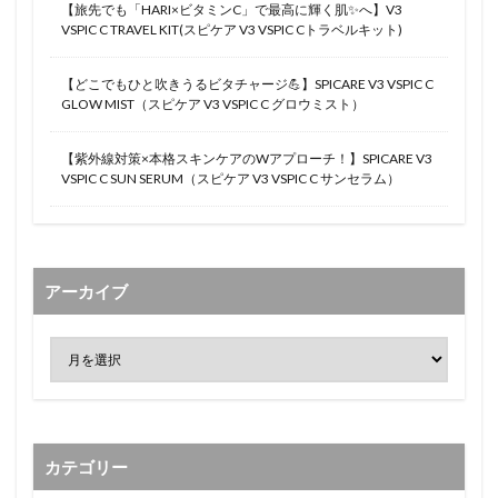
【旅先でも「HARI×ビタミンC」で最高に輝く肌✨へ】V3
VSPIC C TRAVEL KIT(スピケア V3 VSPIC Cトラベルキット)
【どこでもひと吹きうるビタチャージ💪】SPICARE V3 VSPIC C
GLOW MIST（スピケア V3 VSPIC C グロウミスト）
【紫外線対策×本格スキンケアのWアプローチ！】SPICARE V3
VSPIC C SUN SERUM（スピケア V3 VSPIC C サンセラム）
アーカイブ
カテゴリー