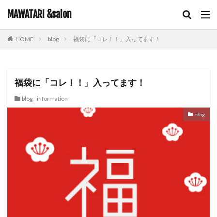
キーワード
MAWATARI &salon
blog
福袋に「コレ！！」入ってます！
HOME
hair care
skin care
body care
information
カテゴリー
福袋に「コレ！！」入ってます！
blog
,
information
タグ
blog
iNOA
お客様お勧め
お客様コラボ
アニメ
アプリエカラー
イルミナカラー
オイルカラー
オラプレックス
コテ巻き
シャンプー
スキンケア
スロウカラー
ツヤ髪
ドライヤー
ビューティーカレッジ
ヘアアレンジ
ヘアケア
メイク
ルビオナカラー
使ってみた！
営業日のお知らせ
新商品
雑談