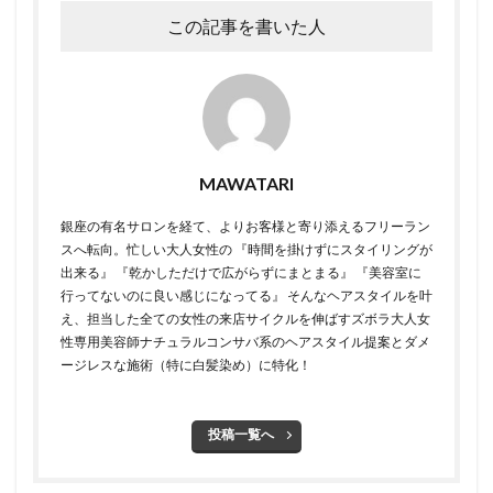
この記事を書いた人
MAWATARI
銀座の有名サロンを経て、よりお客様と寄り添えるフリーラン
スへ転向。 ​ 忙しい大人女性の 『時間を掛けずにスタイリングが
出来る』 『乾かしただけで広がらずにまとまる』 『美容室に
行ってないのに良い感じになってる』 そんなヘアスタイルを叶
え、担当した全ての女性の来店サイクルを伸ばすズボラ大人女
性専用美容師 ​ ​ナチュラルコンサバ系のヘアスタイル提案とダメ
ージレスな施術（特に白髪染め）に特化！
投稿一覧へ