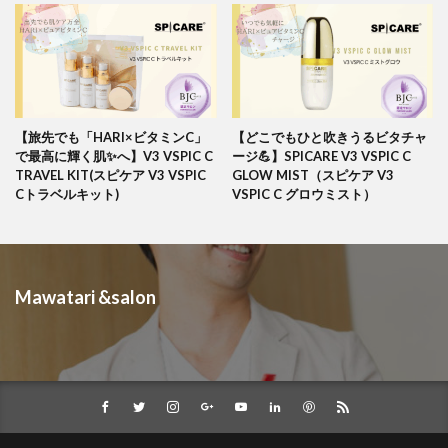
【旅先でも「HARI×ビタミンC」
【どこでもひと吹きうるビタチャ
で最高に輝く肌✨へ】V3 VSPIC C
ージ💪】SPICARE V3 VSPIC C
TRAVEL KIT(スピケア V3 VSPIC
GLOW MIST（スピケア V3
Cトラベルキット)
VSPIC C グロウミスト）
Mawatari &salon