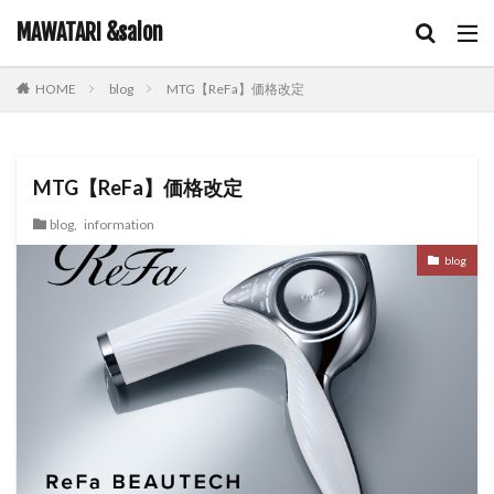
キーワード
MAWATARI &salon
blog
MTG【ReFa】価格改定
HOME
hair care
skin care
body care
information
カテゴリー
MTG【ReFa】価格改定
blog
,
information
タグ
blog
iNOA
お客様お勧め
お客様コラボ
アニメ
アプリエカラー
イルミナカラー
オイルカラー
オラプレックス
コテ巻き
シャンプー
スキンケア
スロウカラー
ツヤ髪
ドライヤー
ビューティーカレッジ
ヘアアレンジ
ヘアケア
メイク
ルビオナカラー
使ってみた！
営業日のお知らせ
新商品
雑談