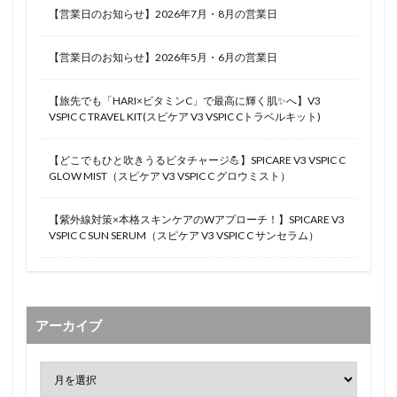
【営業日のお知らせ】2026年7月・8月の営業日
【営業日のお知らせ】2026年5月・6月の営業日
【旅先でも「HARI×ビタミンC」で最高に輝く肌✨へ】V3
VSPIC C TRAVEL KIT(スピケア V3 VSPIC Cトラベルキット)
【どこでもひと吹きうるビタチャージ💪】SPICARE V3 VSPIC C
GLOW MIST（スピケア V3 VSPIC C グロウミスト）
【紫外線対策×本格スキンケアのWアプローチ！】SPICARE V3
VSPIC C SUN SERUM（スピケア V3 VSPIC C サンセラム）
アーカイブ