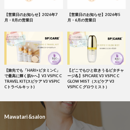
【営業日のお知らせ】2026年7
【営業日のお知らせ】2026年5
月・8月の営業日
月・6月の営業日
【旅先でも「HARI×ビタミンC」
【どこでもひと吹きうるビタチャ
で最高に輝く肌✨へ】V3 VSPIC C
ージ💪】SPICARE V3 VSPIC C
TRAVEL KIT(スピケア V3 VSPIC
GLOW MIST（スピケア V3
Cトラベルキット)
VSPIC C グロウミスト）
Mawatari &salon