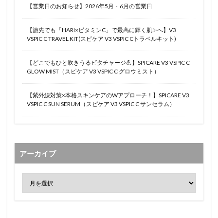
【営業日のお知らせ】2026年5月・6月の営業日
【旅先でも「HARI×ビタミンC」で最高に輝く肌✨へ】V3
VSPIC C TRAVEL KIT(スピケア V3 VSPIC Cトラベルキット)
【どこでもひと吹きうるビタチャージ💪】SPICARE V3 VSPIC C
GLOW MIST（スピケア V3 VSPIC C グロウミスト）
【紫外線対策×本格スキンケアのWアプローチ！】SPICARE V3
VSPIC C SUN SERUM（スピケア V3 VSPIC C サンセラム）
アーカイブ