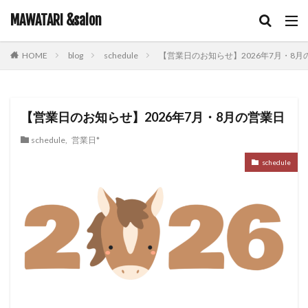
キーワード
MAWATARI &salon
blog
schedule
【営業日のお知らせ】2026年7月・8月
HOME
hair care
skin care
body care
information
カテゴリー
【営業日のお知らせ】2026年7月・8月の営業日
schedule
,
営業日*
タグ
schedule
iNOA
お客様お勧め
お客様コラボ
アニメ
アプリエカラー
イルミナカラー
オイルカラー
オラプレックス
コテ巻き
シャンプー
スキンケア
スロウカラー
ツヤ髪
ドライヤー
ビューティーカレッジ
ヘアアレンジ
ヘアケア
メイク
ルビオナカラー
使ってみた！
営業日のお知らせ
新商品
雑談