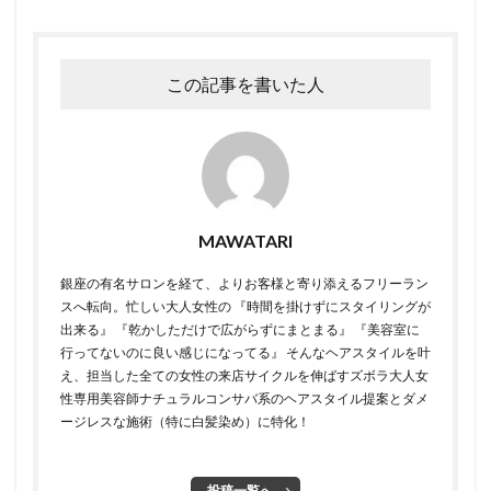
この記事を書いた人
MAWATARI
銀座の有名サロンを経て、よりお客様と寄り添えるフリーラン
スへ転向。 ​ 忙しい大人女性の 『時間を掛けずにスタイリングが
出来る』 『乾かしただけで広がらずにまとまる』 『美容室に
行ってないのに良い感じになってる』 そんなヘアスタイルを叶
え、担当した全ての女性の来店サイクルを伸ばすズボラ大人女
性専用美容師 ​ ​ナチュラルコンサバ系のヘアスタイル提案とダメ
ージレスな施術（特に白髪染め）に特化！
投稿一覧へ