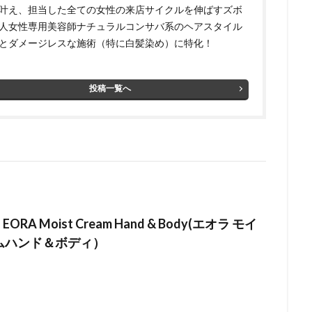
叶え、担当した全ての女性の来店サイクルを伸ばすズボ
人女性専用美容師 ​ ​ナチュラルコンサバ系のヘアスタイル
とダメージレスな施術（特に白髪染め）に特化！
投稿一覧へ
RA Moist Cream Hand & Body(エオラ モイ
ムハンド＆ボディ）