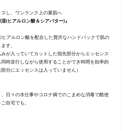
ラスし、ワンランク上の素肌へ
x 保湿(ヒアルロン酸＆シアバター)』
のヒアルロン酸を配合した贅沢なハンドパックで肌の
します。
込みが入っていてカットした指先部分からエッセンス
も同時並行しながら使用することができ時間を効率的
先部分にエッセンスは入っていません）
り、日々の水仕事やコロナ禍でのこまめな消毒で酷使
をご自宅でも。