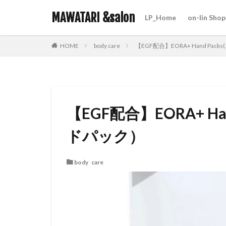
MAWATARI &salon
LP_Home
on-lin Shop
hair care
skin care
body care
【EGF配合】EORA+ Hand Pa
HOME
カテゴリー
タグ
【EGF配合】EORA+ H
iNOA
お客様
ドパック）
オラプレックス
ビューティーカレ
body care
営業日のお知らせ