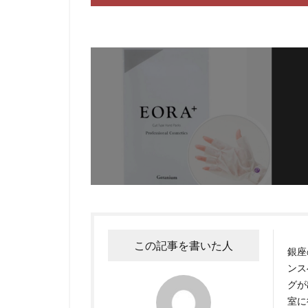
この記事を書いた人
銀座
ンス
グが
室に