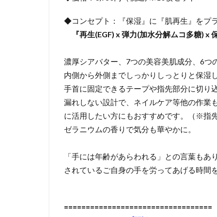
◆コンセプト：『保湿』に『肌再生』をプ
『再生(EGF) x 弾力(加水分解ムコ多糖) 
濃厚シアバター、7つの美容美肌成分、6つ
内側から外側までしっかりしっとりと保湿
手首に固定できるテープや指先部分に切り
漏れしない設計で、ネイルケア等他の作業
に活用したい方にもおすすめです。（※指
ゼラニウムの香りで気分も華やかに。
「
手には年齢があらわれる」との言葉もあ
されているご自身の手を労ってあげる時間
==================================