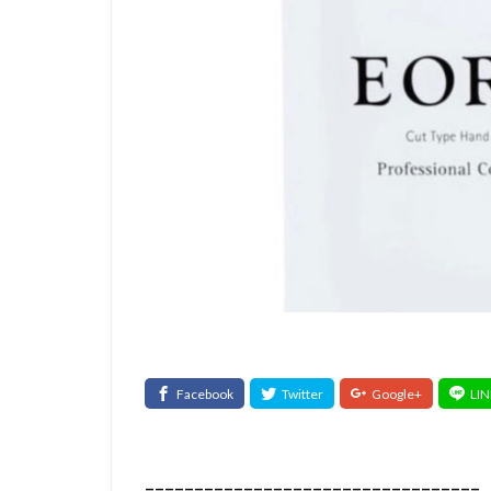
==================================