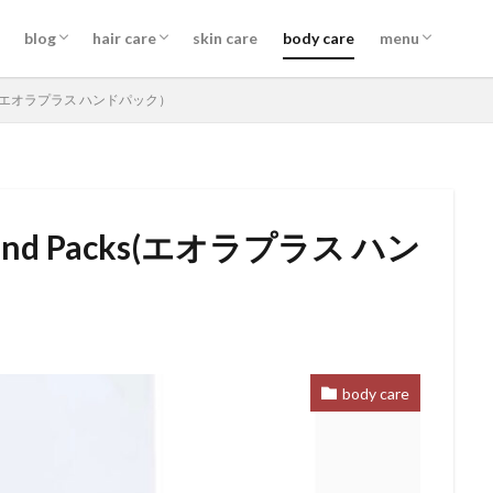
information
schedule
skill
shampoo
treatment
out bath treatment
beauty tools
cut
color
perm
straight
blog
hair care
skin care
body care
menu
body care
information
information
schedule
skill
shampoo
treatment
out bath treatment
beauty tools
cut
color
perm
straight
cks(エオラプラス ハンドパック）
and Packs(エオラプラス ハン
お勧め
お客様コラボ
アニメ
アプリエカラー
イルミナカラ
コテ巻き
シャンプー
スキンケア
スロウカラー
ツヤ髪
ッジ
ヘアアレンジ
ヘアケア
メイク
ルビオナカラー
使
新商品
雑談
髪質改善トリートメント
body care
検索