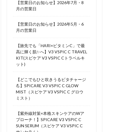
【営業日のお知らせ】2026年7月・8
月の営業日
【営業日のお知らせ】2026年5月・6
月の営業日
【旅先でも「HARI×ビタミンC」で最
高に輝く肌✨へ】V3 VSPIC C TRAVEL
KIT(スピケア V3 VSPIC Cトラベルキ
ット)
【どこでもひと吹きうるビタチャージ
💪】SPICARE V3 VSPIC C GLOW
MIST（スピケア V3 VSPIC C グロウ
ミスト）
【紫外線対策×本格スキンケアのWア
プローチ！】SPICARE V3 VSPIC C
SUN SERUM（スピケア V3 VSPIC C
サンセラム）