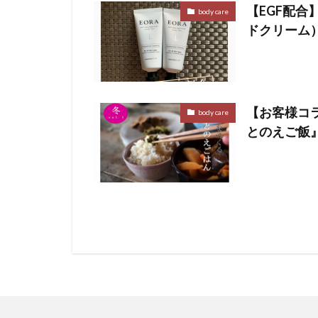
【EGF配合】E
body care
ドクリーム
【お客様コ
body care
とのえご飯