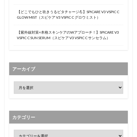
【どこでもひと吹きうるビタチャージ💪】SPICARE V3 VSPIC C
GLOW MIST（スピケア V3 VSPIC C グロウミスト）
【紫外線対策×本格スキンケアのWアプローチ！】SPICARE V3
VSPIC C SUN SERUM（スピケア V3 VSPIC C サンセラム）
アーカイブ
カテゴリー