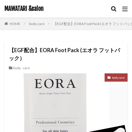
キーワード
MAWATARI &salon
body care
【EGF配合】EORA Foot Pack (エオラ フットパ
HOME
hair care
skin care
body care
information
カテゴリー
【EGF配合】EORA Foot Pack (エオラ フットパ
ック）
タグ
body care
iNOA
お客様お勧め
お客様コラボ
アニメ
body care
アプリエカラー
イルミナカラー
オイルカラー
オラプレックス
コテ巻き
シャンプー
スキンケア
スロウカラー
ツヤ髪
ドライヤー
ビューティーカレッジ
ヘアアレンジ
ヘアケア
メイク
ルビオナカラー
使ってみた！
営業日のお知らせ
新商品
雑談