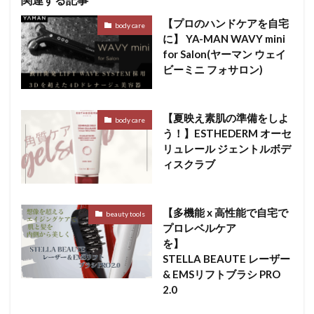
【プロのハンドケアを自宅
body care
に】 YA-MAN WAVY mini
for Salon(ヤーマン ウェイ
ビーミニ フォサロン)
【夏映え素肌の準備をしよ
body care
う！】ESTHEDERM オーセ
リュレール ジェントルボデ
ィスクラブ
【多機能 x 高性能で自宅で
beauty tools
プロレベルケア
を】
STELLA BEAUTE レーザー
& EMSリフトブラシ PRO
2.0