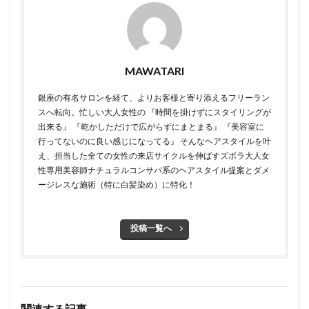
MAWATARI
銀座の有名サロンを経て、よりお客様と寄り添えるフリーラン
スへ転向。 ​ 忙しい大人女性の 『時間を掛けずにスタイリングが
出来る』 『乾かしただけで広がらずにまとまる』 『美容室に
行ってないのに良い感じになってる』 そんなヘアスタイルを叶
え、担当した全ての女性の来店サイクルを伸ばすズボラ大人女
性専用美容師 ​ ​ナチュラルコンサバ系のヘアスタイル提案とダメ
ージレスな施術（特に白髪染め）に特化！
投稿一覧へ
関連する記事