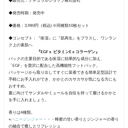
◆販売元：ナチュラルショップ株式会社
◆発売時期：発売中
◆価格：3,980円（税込) ※同種類10枚セット
◆コンセプト：『保湿』に『肌再生』をプラスし、ワンラン
ク上の素肌へ
『EGF x ビタミンE x コラーゲン』
パックの主要目的である保湿に効果的な成分に加え、
「EGF」を贅沢に配合した高機能性フットパック。
パッケージから取り出してすぐに装着できる簡単足型設計で
手軽にお手入れができ、かかとのカサカサが気になる方にも
おすすめ。
夏に向けてサンダルやミュールを自信を持って履けるかかと
を手に入れましょう。
香りは4種類。
⭐︎
ハニージンジャー
・・・蜂蜜の甘い香りとジンジャーの香り
の融合で癒しとリフレッシュ