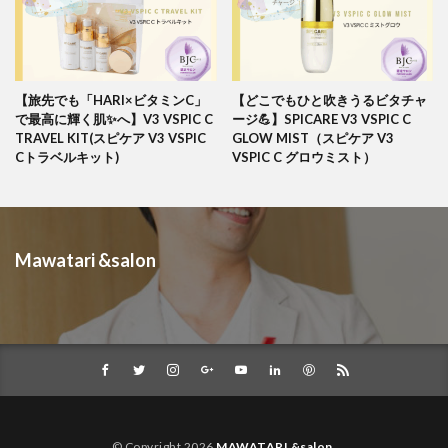
【旅先でも「HARI×ビタミンC」
【どこでもひと吹きうるビタチャ
で最高に輝く肌✨へ】V3 VSPIC C
ージ💪】SPICARE V3 VSPIC C
TRAVEL KIT(スピケア V3 VSPIC
GLOW MIST（スピケア V3
Cトラベルキット)
VSPIC C グロウミスト）
Mawatari &salon
© Copyright 2026
MAWATARI &salon
.