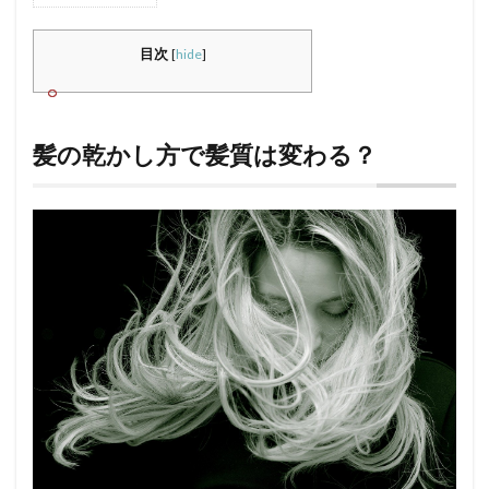
髪の
乾か
目次
[
hide
]
し方
で髪
質は
変わ
髪の乾かし方で髪質は変わる？
る？
2
髪の
正し
い乾
かし
方
は？