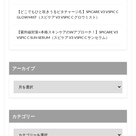
【どこでもひと吹きうるビタチャージ💪】SPICARE V3 VSPIC C
GLOW MIST（スピケア V3 VSPIC C グロウミスト）
【紫外線対策×本格スキンケアのWアプローチ！】SPICARE V3
VSPIC C SUN SERUM（スピケア V3 VSPIC C サンセラム）
アーカイブ
カテゴリー