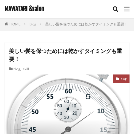
キーワード
MAWATARI &salon
blog
美しい髪を保つためには乾かすタイミングも重要！
HOME
hair care
skin care
body care
information
カテゴリー
美しい髪を保つためには乾かすタイミングも重
要！
タグ
blog
,
skill
iNOA
お客様お勧め
お客様コラボ
アニメ
blog
アプリエカラー
イルミナカラー
オイルカラー
オラプレックス
コテ巻き
シャンプー
スキンケア
スロウカラー
ツヤ髪
ドライヤー
ビューティーカレッジ
ヘアアレンジ
ヘアケア
メイク
ルビオナカラー
使ってみた！
営業日のお知らせ
新商品
雑談