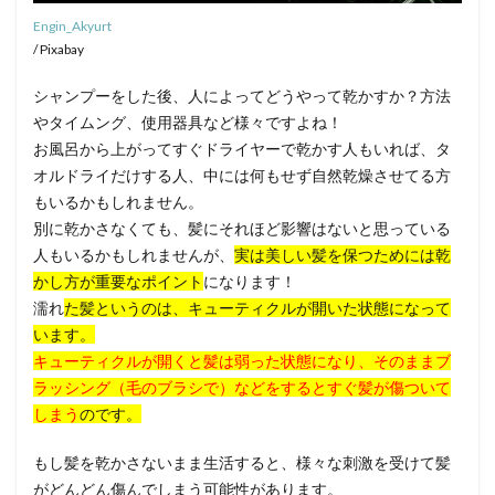
Engin_Akyurt
/ Pixabay
シャンプーをした後、人によってどうやって乾かすか？方法
やタイムング、使用器具など様々ですよね！
お風呂から上がってすぐドライヤーで乾かす人もいれば、タ
オルドライだけする人、中には何もせず自然乾燥させてる方
もいるかもしれません。
別に乾かさなくても、髪にそれほど影響はないと思っている
人もいるかもしれませんが、
実は美しい髪を保つためには乾
かし方が重要なポイント
になります！
濡れ
た髪というのは、キューティクルが開いた状態になって
います。
キューティクルが開くと髪は弱った状態になり、そのままブ
ラッシング（毛のブラシで）などをするとすぐ髪が傷ついて
しまう
のです。
もし髪を乾かさないまま生活すると、様々な刺激を受けて髪
がどんどん傷んでしまう可能性があります。