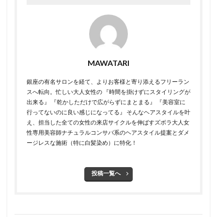
MAWATARI
銀座の有名サロンを経て、よりお客様と寄り添えるフリーラン
スへ転向。 ​ 忙しい大人女性の 『時間を掛けずにスタイリングが
出来る』 『乾かしただけで広がらずにまとまる』 『美容室に
行ってないのに良い感じになってる』 そんなヘアスタイルを叶
え、担当した全ての女性の来店サイクルを伸ばすズボラ大人女
性専用美容師 ​ ​ナチュラルコンサバ系のヘアスタイル提案とダメ
ージレスな施術（特に白髪染め）に特化！
投稿一覧へ