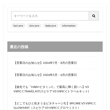
hair care
skin care
body care
information
最近の投稿
【営業日のお知らせ】2026年7月・8月の営業日
【営業日のお知らせ】2026年5月・6月の営業日
【旅先でも「HARI×ビタミンC」で最高に輝く肌✨へ】V3
VSPIC C TRAVEL KIT(スピケア V3 VSPIC Cトラベルキット)
【どこでもひと吹きうるビタチャージ💪】SPICARE V3 VSPIC C
GLOW MIST（スピケア V3 VSPIC C グロウミスト）