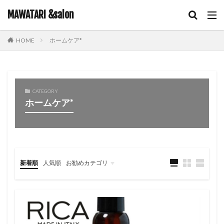
キーワード
MAWATARI &salon
ホームケア*
HOME
hair care
skin care
body care
information
カテゴリー
CATEGORY
ホームケア*
タグ
iNOA
お客様お勧め
お客様コラボ
アニメ
アプリエカラー
イルミナカラー
オイルカラー
オラプレックス
コテ巻き
シャンプー
新着順
人気順
お勧めカテゴリ
スキンケア
スロウカラー
ツヤ髪
ドライヤー
未分類
ビューティーカレッジ
ヘアアレンジ
ヘアケア
メイク
ルビオナカラー
使ってみた！
営業日のお知らせ
新商品
雑談