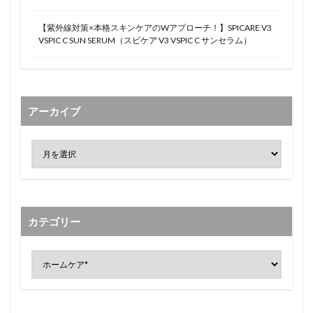
【紫外線対策×本格スキンケアのWアプローチ！】SPICARE V3
VSPIC C SUN SERUM（スピケア V3 VSPIC C サンセラム）
アーカイブ
カテゴリー