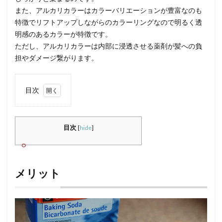
また、アルカリカラーはカラーバリエーションが豊富なのも
特徴でリフトアップしながらのカラーリングなので明るく透
明感のあるカラーが特徴です。
ただし、アルカリカラーは内部に浸透させる薬剤が髪への負
担やダメージ繋がります。
目次
1
メリ
ット
目次
[
hide
]
2
デメ
リッ
メリット
ト