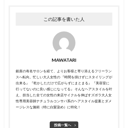
この記事を書いた人
MAWATARI
銀座の有名サロンを経て、よりお客様と寄り添えるフリーラン
スへ転向。 ​ 忙しい大人女性の 『時間を掛けずにスタイリングが
出来る』 『乾かしただけで広がらずにまとまる』 『美容室に
行ってないのに良い感じになってる』 そんなヘアスタイルを叶
え、担当した全ての女性の来店サイクルを伸ばすズボラ大人女
性専用美容師 ​ ​ナチュラルコンサバ系のヘアスタイル提案とダメ
ージレスな施術（特に白髪染め）に特化！
投稿一覧へ