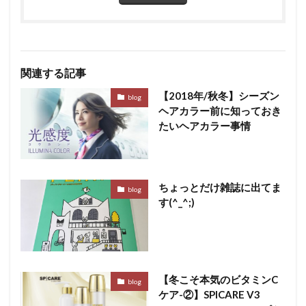
関連する記事
【2018年/秋冬】シーズン
blog
ヘアカラー前に知っておき
たいヘアカラー事情
ちょっとだけ雑誌に出てま
blog
す(^_^;)
【冬こそ本気のビタミンC
blog
ケア-②】SPICARE V3