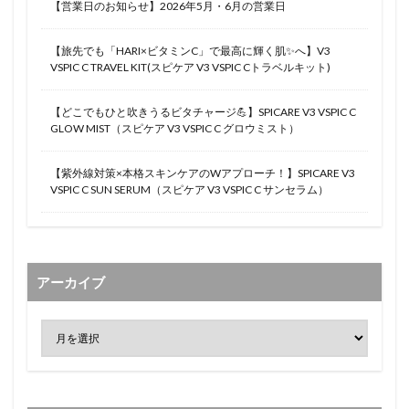
【営業日のお知らせ】2026年5月・6月の営業日
【旅先でも「HARI×ビタミンC」で最高に輝く肌✨へ】V3
VSPIC C TRAVEL KIT(スピケア V3 VSPIC Cトラベルキット)
【どこでもひと吹きうるビタチャージ💪】SPICARE V3 VSPIC C
GLOW MIST（スピケア V3 VSPIC C グロウミスト）
【紫外線対策×本格スキンケアのWアプローチ！】SPICARE V3
VSPIC C SUN SERUM（スピケア V3 VSPIC C サンセラム）
アーカイブ