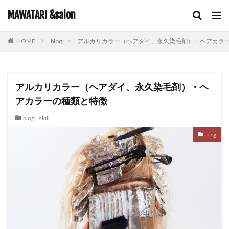
キーワード
MAWATARI &salon
blog
アルカリカラー（ヘアダイ、永久染毛剤）・ヘアカラ
HOME
hair care
skin care
body care
information
カテゴリー
アルカリカラー（ヘアダイ、永久染毛剤）・ヘ
アカラーの種類と特徴
タグ
blog
,
skill
iNOA
お客様お勧め
お客様コラボ
アニメ
blog
アプリエカラー
イルミナカラー
オイルカラー
オラプレックス
コテ巻き
シャンプー
スキンケア
スロウカラー
ツヤ髪
ドライヤー
ビューティーカレッジ
ヘアアレンジ
ヘアケア
メイク
ルビオナカラー
使ってみた！
営業日のお知らせ
新商品
雑談