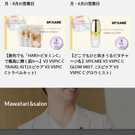
月・8月の営業日
月・6月の営業日
【旅先でも「HARI×ビタミンC」
【どこでもひと吹きうるビタチャ
で最高に輝く肌✨へ】V3 VSPIC C
ージ💪】SPICARE V3 VSPIC C
TRAVEL KIT(スピケア V3 VSPIC
GLOW MIST（スピケア V3
Cトラベルキット)
VSPIC C グロウミスト）
Mawatari &salon