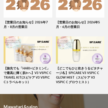
【営業日のお知らせ】2026年7
【営業日のお知らせ】2026年5
月・8月の営業日
月・6月の営業日
【旅先でも「HARI×ビタミンC」
【どこでもひと吹きうるビタチャ
で最高に輝く肌✨へ】V3 VSPIC C
ージ💪】SPICARE V3 VSPIC C
TRAVEL KIT(スピケア V3 VSPIC
GLOW MIST（スピケア V3
Cトラベルキット)
VSPIC C グロウミスト）
Mawatari &salon