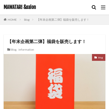
キーワード
MAWATARI &salon
blog
【年末企画第二弾】福袋を販売します！
HOME
hair care
skin care
body care
information
カテゴリー
【年末企画第二弾】福袋を販売します！
blog
,
information
タグ
blog
iNOA
お客様お勧め
お客様コラボ
アニメ
アプリエカラー
イルミナカラー
オイルカラー
オラプレックス
コテ巻き
シャンプー
スキンケア
スロウカラー
ツヤ髪
ドライヤー
ビューティーカレッジ
ヘアアレンジ
ヘアケア
メイク
ルビオナカラー
使ってみた！
営業日のお知らせ
新商品
雑談