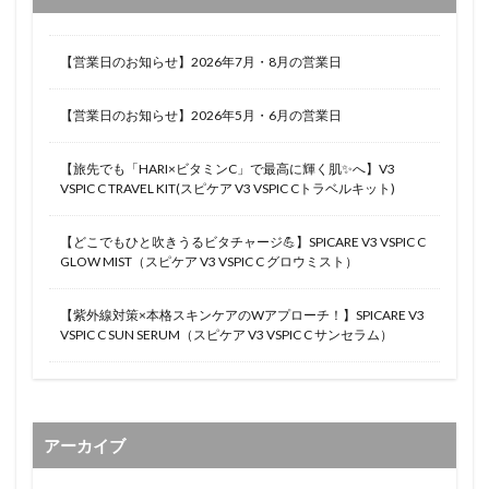
【営業日のお知らせ】2026年7月・8月の営業日
【営業日のお知らせ】2026年5月・6月の営業日
【旅先でも「HARI×ビタミンC」で最高に輝く肌✨へ】V3
VSPIC C TRAVEL KIT(スピケア V3 VSPIC Cトラベルキット)
【どこでもひと吹きうるビタチャージ💪】SPICARE V3 VSPIC C
GLOW MIST（スピケア V3 VSPIC C グロウミスト）
【紫外線対策×本格スキンケアのWアプローチ！】SPICARE V3
VSPIC C SUN SERUM（スピケア V3 VSPIC C サンセラム）
アーカイブ