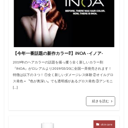
【今年一番話題の新作カラー⁉︎】iNOA -イノア-
2019年のヘアカラーの話題を掻っ攫う全く新しいカラー剤
『INOA』がロレアルより2019/03/20に全国一斉発売されます！
特徴は以下の３つ！ ①全く新しいダメージレス体験 ②オイルグロ
ス発色＝〝色が奥深い〟でも透明感があるグロス発色 ③アンモニ
[…]
続きを読む
skin care