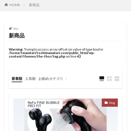
新商品
HOME
髪質改善トリートメント
検索
TAG
新商品
Warning
: Trying to access array offset on value of type bool in
/home/tmawtari/toshimawatari.com/public_html/wp-
content/themes/the-thor/tag.php
on line
42
新着順
人気順
お勧めカテゴリ
未分類
blog