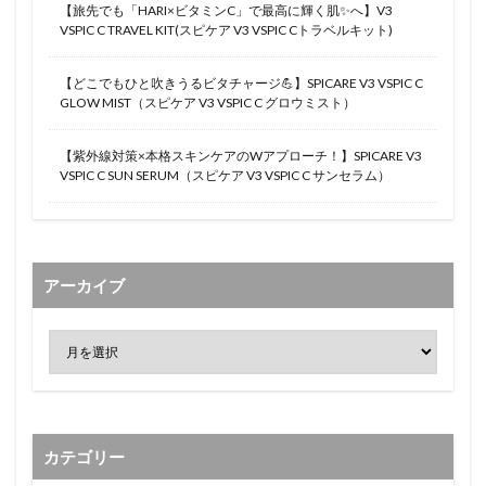
【旅先でも「HARI×ビタミンC」で最高に輝く肌✨へ】V3
VSPIC C TRAVEL KIT(スピケア V3 VSPIC Cトラベルキット)
【どこでもひと吹きうるビタチャージ💪】SPICARE V3 VSPIC C
GLOW MIST（スピケア V3 VSPIC C グロウミスト）
【紫外線対策×本格スキンケアのWアプローチ！】SPICARE V3
VSPIC C SUN SERUM（スピケア V3 VSPIC C サンセラム）
アーカイブ
カテゴリー