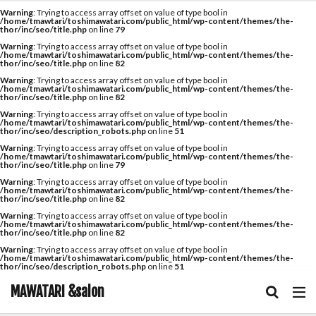
キーワード
Warning
: Trying to access array offset on value of type bool in
/home/tmawtari/toshimawatari.com/public_html/wp-content/themes/the-
thor/inc/seo/title.php
on line
79
Warning
: Trying to access array offset on value of type bool in
/home/tmawtari/toshimawatari.com/public_html/wp-content/themes/the-
thor/inc/seo/title.php
on line
82
hair care
skin care
body care
information
Warning
: Trying to access array offset on value of type bool in
/home/tmawtari/toshimawatari.com/public_html/wp-content/themes/the-
カテゴリー
thor/inc/seo/title.php
on line
82
Warning
: Trying to access array offset on value of type bool in
/home/tmawtari/toshimawatari.com/public_html/wp-content/themes/the-
thor/inc/seo/description_robots.php
on line
51
Warning
: Trying to access array offset on value of type bool in
/home/tmawtari/toshimawatari.com/public_html/wp-content/themes/the-
タグ
thor/inc/seo/title.php
on line
79
iNOA
お客様お勧め
お客様コラボ
アニメ
Warning
: Trying to access array offset on value of type bool in
/home/tmawtari/toshimawatari.com/public_html/wp-content/themes/the-
thor/inc/seo/title.php
on line
82
アプリエカラー
イルミナカラー
オイルカラー
Warning
: Trying to access array offset on value of type bool in
オラプレックス
コテ巻き
シャンプー
/home/tmawtari/toshimawatari.com/public_html/wp-content/themes/the-
thor/inc/seo/title.php
on line
82
スキンケア
スロウカラー
ツヤ髪
ドライヤー
Warning
: Trying to access array offset on value of type bool in
/home/tmawtari/toshimawatari.com/public_html/wp-content/themes/the-
ビューティーカレッジ
ヘアアレンジ
ヘアケア
thor/inc/seo/description_robots.php
on line
51
メイク
ルビオナカラー
使ってみた！
MAWATARI &salon
営業日のお知らせ
新商品
雑談